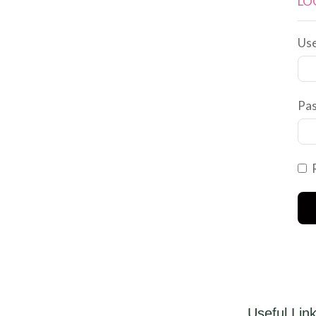
LO
Use
Pa
Useful Lin