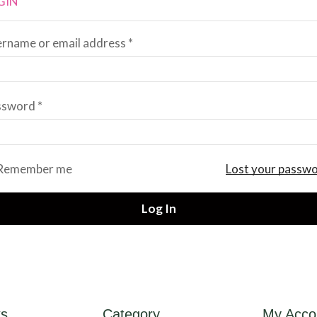
GIN
rname or email address
*
ssword
*
Remember me
Lost your passw
Log In
ks
Category
My Acco