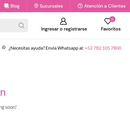
Blog
Sitio exclusivo como catálogo de productos
Sucursales
Atención a Clientes
0
Ingresar o registrarse
Favoritos
¿Necesitas ayuda? Envía Whatsapp al:
+52 782 105 7800
on
ing soon!