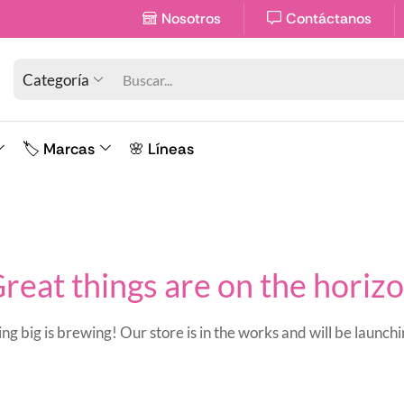
Disponibilidad limitada en sucursales
Nosotros
Contáctanos
Categoría
🏷️ Marcas
🌸 Líneas
reat things are on the horiz
g big is brewing! Our store is in the works and will be launch