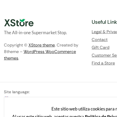
Useful Lin
Legal & Priva
The All-in-one Supermarket Stop.
Contact
Copyright ©
XStore theme
. Created by
Gift Card
8theme –
WordPress WooCommerce
Customer Se
themes
.
Find a Store
Site language:
English
Este sitio web utiliza cookies para
Al usar este sitio web, aceptas nuestra
Política de Priv