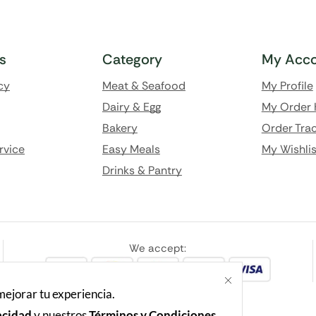
ks
Category
My Acco
cy
Meat & Seafood
My Profile
Dairy & Egg
My Order 
Bakery
Order Trac
rvice
Easy Meals
My Wishlis
Drinks & Pantry
We accept:
 mejorar tu experiencia.
acidad
y nuestros
Términos y Condiciones.