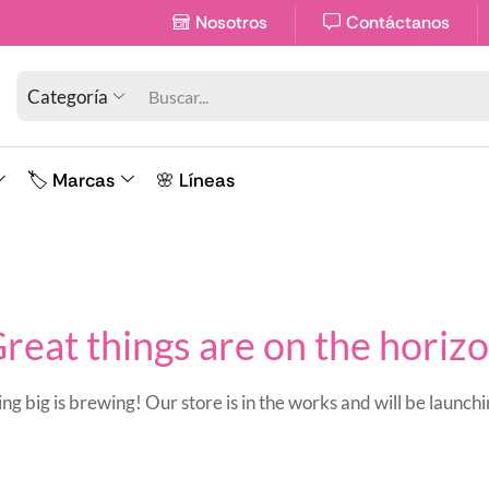
Disponibilidad limitada en sucursales
Nosotros
Contáctanos
Categoría
🏷️ Marcas
🌸 Líneas
reat things are on the horiz
g big is brewing! Our store is in the works and will be launch