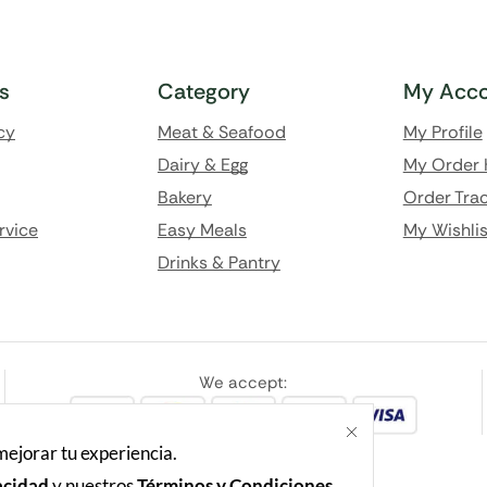
ks
Category
My Acco
cy
Meat & Seafood
My Profile
Dairy & Egg
My Order 
Bakery
Order Trac
rvice
Easy Meals
My Wishlis
Drinks & Pantry
We accept:
 mejorar tu experiencia.
acidad
y nuestros
Términos y Condiciones.