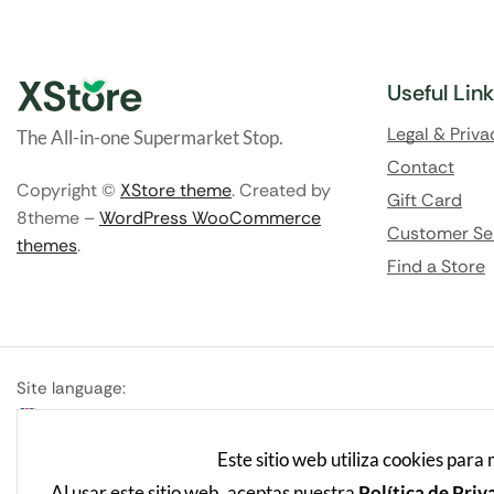
Useful Lin
Legal & Priva
The All-in-one Supermarket Stop.
Contact
Copyright ©
XStore theme
. Created by
Gift Card
8theme –
WordPress WooCommerce
Customer Se
themes
.
Find a Store
Site language:
English
Este sitio web utiliza cookies para
Al usar este sitio web, aceptas nuestra
Política de Priv