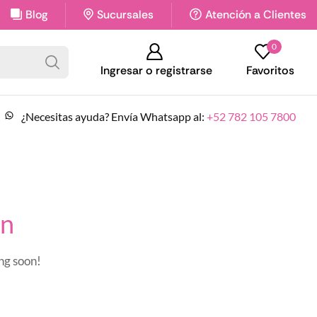
Blog
Sitio exclusivo como catálogo de productos
Sucursales
Atención a Clientes
0
Ingresar o registrarse
Favoritos
¿Necesitas ayuda? Envía Whatsapp al:
+52 782 105 7800
on
ing soon!